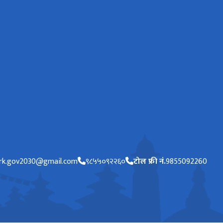
ark.gov2030@gmail.com
९८५५०९२२६०
टोल फ्री नं.
9855092260