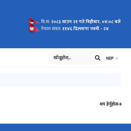
वि.सं:
२०८३ साउन २१ गते बिहीबार, ०४:०८ बजे
२०७१/०७२)
नेपाल संवत:
११४६ दिल्लागा नवमी - २४
भाषा चयन गर्नुह
भाषा प
NEP
खोज्नुहोस्
थप हेर्नुहोस