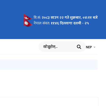
वि.सं:
२०८३ साउन २२ गते शुक्रबार, ०४:११ बजे
२०७१/०७२)
नेपाल संवत:
११४६ दिल्लागा दशमी - २५
भाषा चयन गर्नुह
भाषा प
NEP
खोज्नुहोस्