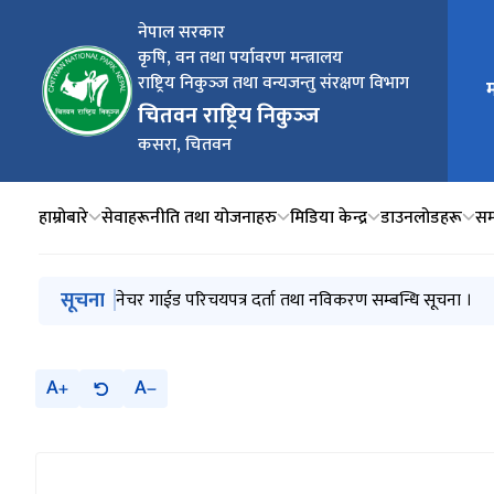
नेपाल सरकार
कृषि, वन तथा पर्यावरण मन्त्रालय
राष्ट्रिय निकुञ्‍ज तथा वन्यजन्तु संरक्षण विभाग
म
मुख्य न
चितवन राष्ट्रिय निकुञ्‍ज
कसरा, चितवन
हाम्रोबारे
सेवाहरू
नीति तथा योजनाहरु
मिडिया केन्द्र
डाउनलोडहरू
सम्
मुख्य नेभिगेसनमा जानुहोस्
सूचना
बोलपत्र आव्हानको सूचना ।
नेचर गाईड परिचयपत्र दर्ता तथा नविकरण सम्बन्धि सूचना ।
बोलपत्र आव्हानको सूचना ।
मौजुदा सूची दर्ता गराउने बारे सूचना
वन्यजन्तुबाट भएको क्षति र राहत वितरण ( २०५५/०५६ -‍- २
A
A