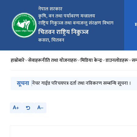
नेपाल सरकार
कृषि, वन तथा पर्यावरण मन्त्रालय
राष्ट्रिय निकुञ्‍ज तथा वन्यजन्तु संरक्षण विभाग
म
मुख्य न
चितवन राष्ट्रिय निकुञ्‍ज
कसरा, चितवन
हाम्रोबारे
सेवाहरू
नीति तथा योजनाहरु
मिडिया केन्द्र
डाउनलोडहरू
सम्
मुख्य नेभिगेसनमा जानुहोस्
सूचना
बोलपत्र आव्हानको सूचना ।
नेचर गाईड परिचयपत्र दर्ता तथा नविकरण सम्बन्धि सूचना ।
बोलपत्र आव्हानको सूचना ।
मौजुदा सूची दर्ता गराउने बारे सूचना
वन्यजन्तुबाट भएको क्षति र राहत वितरण ( २०५५/०५६ -‍- २
A
A