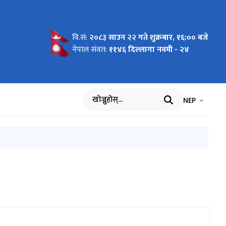
वि.सं:
२०८३ साउन २२ गते शुक्रबार, १६:०० बजे
२०७१/०७२)
नेपाल संवत:
११४६ दिल्लागा नवमी - २४
भाषा चयन गर्नुह
भाषा प
NEP
खोज्नुहोस्